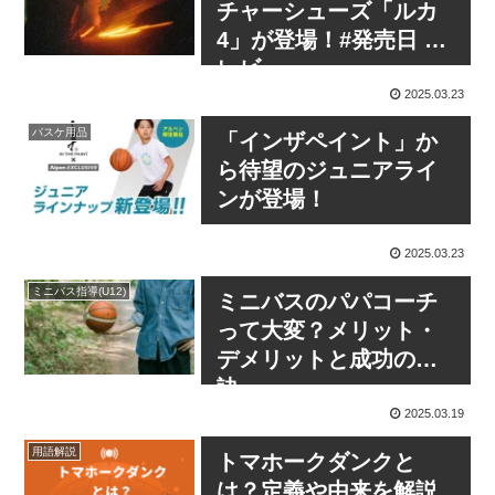
チャーシューズ「ルカ
4」が登場！#発売日 #
レビュー
2025.03.23
バスケ用品
「インザペイント」か
ら待望のジュニアライ
ンが登場！
2025.03.23
ミニバス指導(U12)
ミニバスのパパコーチ
って大変？メリット・
デメリットと成功の秘
訣
2025.03.19
用語解説
トマホークダンクと
は？定義や由来を解説