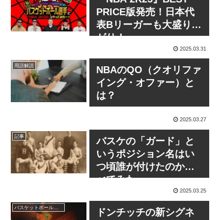
PRICE版発売！日本代
表Bリーガーも大盛り上
がり！
2025.03.31
用語解説
NBAのQO（クオリファ
イング・オファー）と
は？
2025.03.27
記事
バスケの「ガード」と
いうポジション名はい
つ頃誰が付けたのか調
べてみた
2025.03.25
バスケットボールシューズ
ドンチッチの新シグネ