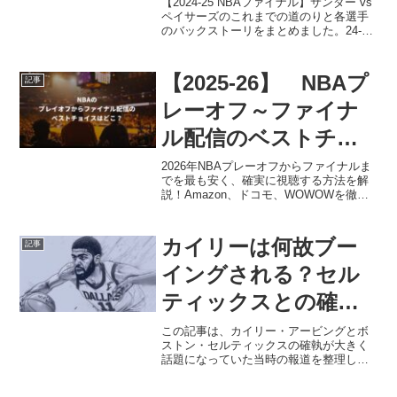
の道のりと各選手の
【2024-25 NBAファイナル】サンダー vs
ペイサーズのこれまでの道のりと各選手
バックストーリー
のバックストーリをまとめました。24-
25NBAファイナルをより楽しみたい方は
ぜひご覧ください。
【2025-26】 NBAプ
記事
レーオフ～ファイナ
ル配信のベストチョ
イスは？
2026年NBAプレーオフからファイナルま
でを最も安く、確実に視聴する方法を解
説！Amazon、ドコモ、WOWOWを徹底
比較し、八村塁選手らレイカーズ戦の最
適視聴プランや「ファイナル配信権」の
落とし穴も紹介。あなたに最適な配信サ
カイリーは何故ブー
記事
ービスがわかります。
イングされる？セル
ティックスとの確執
まとめ
この記事は、カイリー・アービングとボ
ストン・セルティックスの確執が大きく
話題になっていた当時の報道を整理しつ
つ、その後どうなったのか、数年たって
どう見るべきかまで含めてまとめた記事