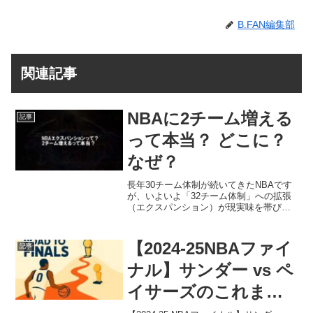
B.FAN編集部
関連記事
NBAに2チーム増える
記事
って本当？ どこに？
なぜ？
長年30チーム体制が続いてきたNBAです
が、いよいよ「32チーム体制」への拡張
（エクスパンション）が現実味を帯びて
きました。本記事では、新チーム誕生の
噂の真相から、気になる候補地、そして
「レブロン・ジェームズ移籍の可能性」
【2024-25NBAファイ
記事
まで、最新動向を分...
ナル】サンダー vs ペ
イサーズのこれまで