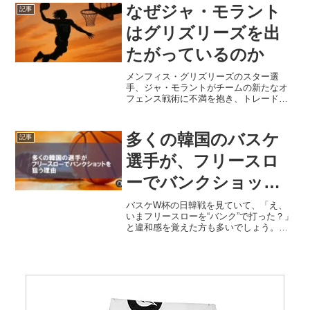
です。カイリー・アービングはNBAでも
なぜジャ・モラント
記事
屈指のスキルを持つガー...
はグリズリーズを出
たがっているのか
メンフィス・グリズリーズのスター選
手、ジャ・モラントがチームの新たなオ
フェンス戦術に不満を抱き、トレードを
希望しているとの噂が広がっています。
2025年3月末、ヘッドコーチのテイラー・
ジェンキンスが解任され、後任としてト
多くの韓国のバスケ
記事
ゥオマス・イサロが暫...
選手が、フリースロ
ーでバンクショット
を狙う理由
バスケW杯の日韓戦を見ていて、「え、
いまフリースローを“バンク”で打った？」
と違和感を覚えた方も多いでしょう。リ
ングに直接入れる“スウィッシュ”が当たり
前だと思っていたのに、韓国の選手はバ
ックボードに当てて沈める――しかもそ
れが一人や二人で...