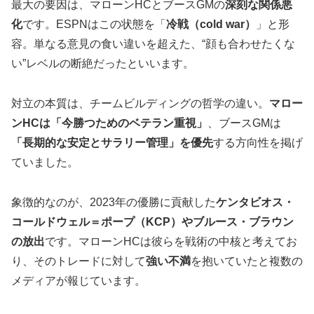
最大の要因は、マローンHCとブースGMの
深刻な関係悪
化
です。ESPNはこの状態を「
冷戦（cold war）
」と形
容。単なる意見の食い違いを超えた、“顔も合わせたくな
い”レベルの断絶だったといいます。
対立の本質は、チームビルディングの哲学の違い。
マロー
ンHCは「今勝つためのベテラン重視」
、ブースGMは
「長期的な安定とサラリー管理」を優先
する方向性を掲げ
ていました。
象徴的なのが、2023年の優勝に貢献した
ケンタビオス・
コールドウェル＝ポープ（KCP）やブルース・ブラウン
の放出
です。マローンHCは彼らを戦術の中核と考えてお
り、そのトレードに対して
強い不満
を抱いていたと複数の
メディアが報じています。