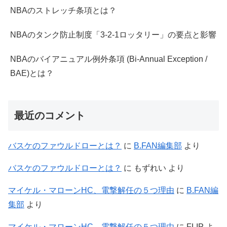
NBAのストレッチ条項とは？
NBAのタンク防止制度「3-2-1ロッタリー」の要点と影響
NBAのバイアニュアル例外条項 (Bi-Annual Exception /
BAE)とは？
最近のコメント
バスケのファウルドローとは？
に
B.FAN編集部
より
バスケのファウルドローとは？
に
もずれい
より
マイケル・マローンHC、電撃解任の５つ理由
に
B.FAN編
集部
より
マイケル・マローンHC、電撃解任の５つ理由
に
FLIP
よ