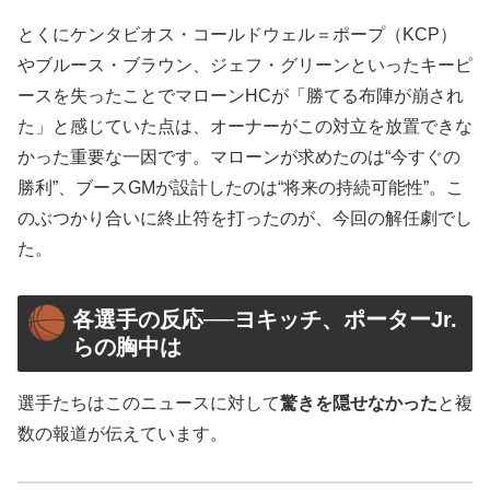
とくにケンタビオス・コールドウェル＝ポープ（KCP）
やブルース・ブラウン、ジェフ・グリーンといったキーピ
ースを失ったことでマローンHCが「勝てる布陣が崩され
た」と感じていた点は、オーナーがこの対立を放置できな
かった重要な一因です。マローンが求めたのは“今すぐの
勝利”、ブースGMが設計したのは“将来の持続可能性”。こ
のぶつかり合いに終止符を打ったのが、今回の解任劇でし
た。
各選手の反応──ヨキッチ、ポーターJr.
らの胸中は
選手たちはこのニュースに対して
驚きを隠せなかった
と複
数の報道が伝えています。