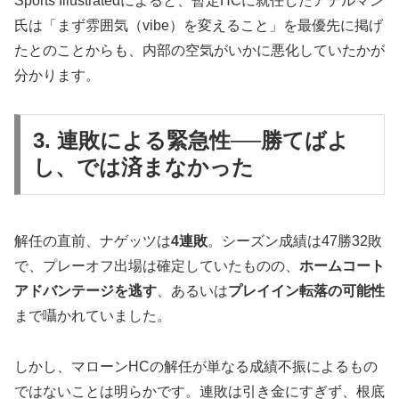
Sports Illustratedによると、暫定HCに就任したアデルマン
氏は「まず雰囲気（vibe）を変えること」を最優先に掲げ
たとのことからも、内部の空気がいかに悪化していたかが
分かります。
3. 連敗による緊急性──勝てばよ
し、では済まなかった
解任の直前、ナゲッツは
4連敗
。シーズン成績は47勝32敗
で、プレーオフ出場は確定していたものの、
ホームコート
アドバンテージを逃す
、あるいは
プレイイン転落の可能性
まで囁かれていました。
しかし、マローンHCの解任が単なる成績不振によるもの
ではないことは明らかです。連敗は引き金にすぎず、根底