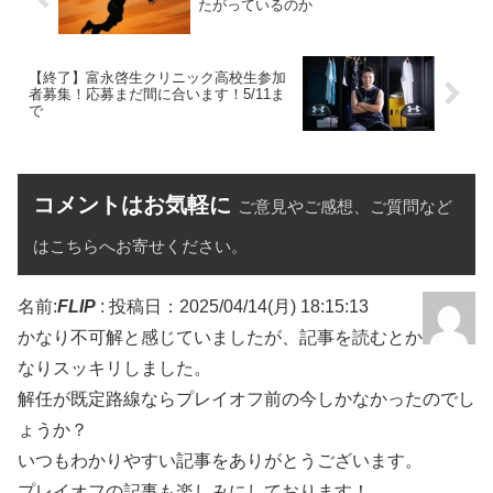
たがっているのか
【終了】富永啓生クリニック高校生参加
者募集！応募まだ間に合います！5/11ま
で
コメントはお気軽に
ご意見やご感想、ご質問など
はこちらへお寄せください。
名前:
FLIP
:
投稿日：2025/04/14(月) 18:15:13
かなり不可解と感じていましたが、記事を読むとか
なりスッキリしました。
解任が既定路線ならプレイオフ前の今しかなかったのでし
ょうか？
いつもわかりやすい記事をありがとうございます。
プレイオフの記事も楽しみにしております！