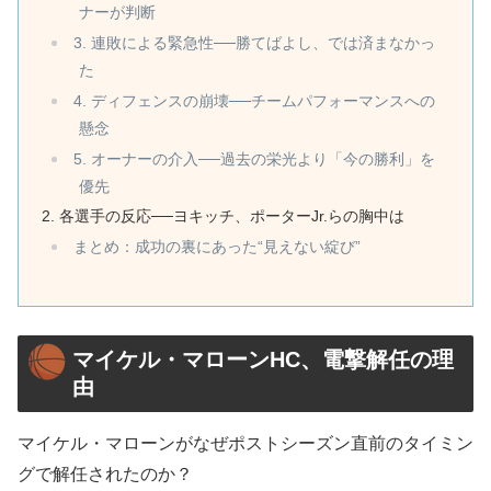
ナーが判断
3. 連敗による緊急性──勝てばよし、では済まなかっ
た
4. ディフェンスの崩壊──チームパフォーマンスへの
懸念
5. オーナーの介入──過去の栄光より「今の勝利」を
優先
各選手の反応──ヨキッチ、ポーターJr.らの胸中は
まとめ：成功の裏にあった“見えない綻び”
マイケル・マローンHC、電撃解任の理
由
マイケル・マローンがなぜポストシーズン直前のタイミン
グで解任されたのか？