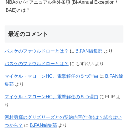
NBAのバイアニュアル例外条項 (Bi-Annual Exception /
BAE)とは？
最近のコメント
バスケのファウルドローとは？
に
B.FAN編集部
より
バスケのファウルドローとは？
に
もずれい
より
マイケル・マローンHC、電撃解任の５つ理由
に
B.FAN編
集部
より
マイケル・マローンHC、電撃解任の５つ理由
に
FLIP
よ
り
河村勇輝のグリズリーズとの契約内容(年俸)は？試合はい
つから？
に
B.FAN編集部
より