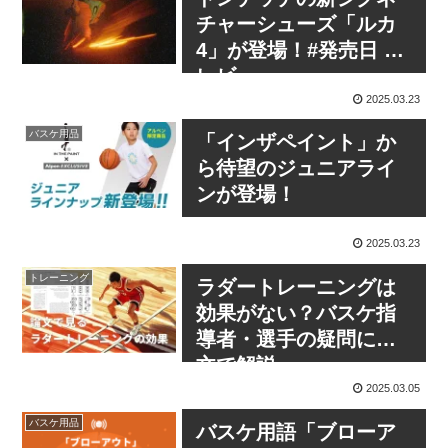
チャーシューズ「ルカ
4」が登場！#発売日 #
レビュー
2025.03.23
バスケ用品
「インザペイント」か
ら待望のジュニアライ
ンが登場！
2025.03.23
トレーニング
ラダートレーニングは
効果がない？バスケ指
導者・選手の疑問に論
文で解説
2025.03.05
バスケ用品
バスケ用語「ブローア