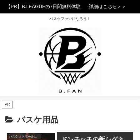
【PR】B.LEAGUEの7日間無料体験
詳細はこちら＞＞
バスケファンになろう！
PR
バスケ用品
バスケットボールシューズ
ドンチッチの新シグネ