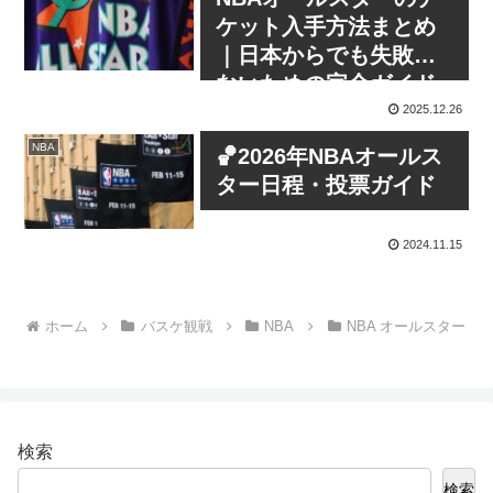
ケット入手方法まとめ
｜日本からでも失敗し
ないための完全ガイド
2025.12.26
NBA
🏀2026年NBAオールス
ター日程・投票ガイド
2024.11.15
ホーム
バスケ観戦
NBA
NBA オールスター
検索
検索