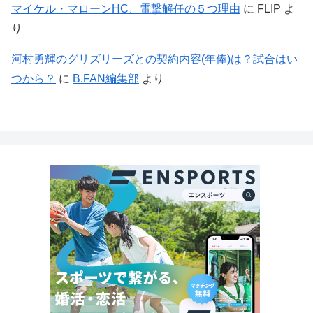
マイケル・マローンHC、電撃解任の５つ理由
に
FLIP
よ
り
河村勇輝のグリズリーズとの契約内容(年俸)は？試合はい
つから？
に
B.FAN編集部
より