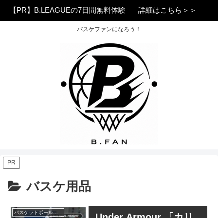
【PR】B.LEAGUEの7日間無料体験
詳細はこちら＞＞
バスケファンになろう！
PR
バスケ用品
バスケットボールシューズ
Under Armour 「カリ