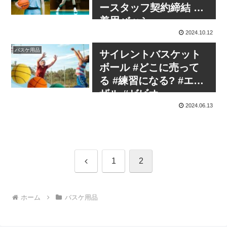
ースタッフ契約締結 #
着用バッシュ
2024.10.12
バスケ用品
サイレントバスケット
ボール #どこに売って
る #練習になる? #エゴ
ザル #ゼビオ
2024.06.13
前
1
2
へ
ホーム
バスケ用品