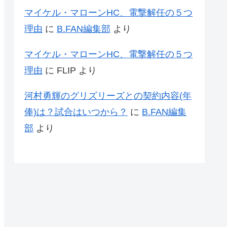
マイケル・マローンHC、電撃解任の５つ
理由
に
B.FAN編集部
より
マイケル・マローンHC、電撃解任の５つ
理由
に
FLIP
より
河村勇輝のグリズリーズとの契約内容(年
俸)は？試合はいつから？
に
B.FAN編集
部
より