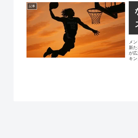
記事
メン
新た
が広
キン