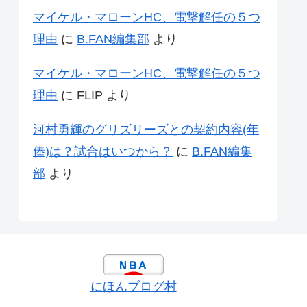
マイケル・マローンHC、電撃解任の５つ
理由
に
B.FAN編集部
より
マイケル・マローンHC、電撃解任の５つ
理由
に
FLIP
より
河村勇輝のグリズリーズとの契約内容(年
俸)は？試合はいつから？
に
B.FAN編集
部
より
にほんブログ村