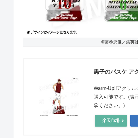
©藤巻忠俊／集英
黒子のバスケ アク
Warm-Up!!ア
購入可能です。(表
承ください。)
楽天市場