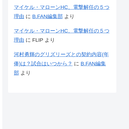
マイケル・マローンHC、電撃解任の５つ
理由
に
B.FAN編集部
より
マイケル・マローンHC、電撃解任の５つ
理由
に
FLIP
より
河村勇輝のグリズリーズとの契約内容(年
俸)は？試合はいつから？
に
B.FAN編集
部
より