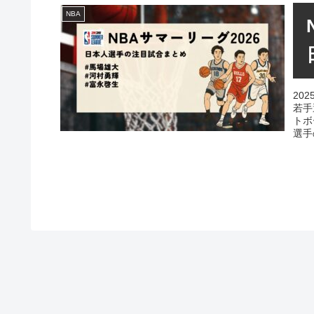
NBA
20
若手
トボ
選手