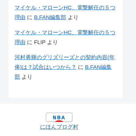
マイケル・マローンHC、電撃解任の５つ
理由
に
B.FAN編集部
より
マイケル・マローンHC、電撃解任の５つ
理由
に
FLIP
より
河村勇輝のグリズリーズとの契約内容(年
俸)は？試合はいつから？
に
B.FAN編集
部
より
にほんブログ村