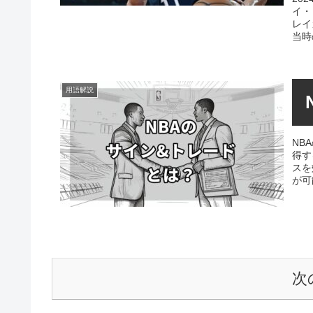
イ・
レイ
当時
用語解説
NB
得す
スを
が可
次