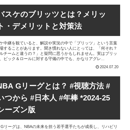
バスケのブリッツとは？メリッ
ト・デメリットと対策法
ケ中継を観ていると、解説や実況の中で「ブリッツ」という言葉
場することがあります。聞き慣れない人にとっては、「何それ？
ルチームと違うの？」と疑問に思うかもしれません。実はブリッ
、ピック＆ロールに対する守備の中でも、かなりアグレ...
2024.07.20
NBA Gリーグとは？ #視聴方法 #
いつから #日本人 #年棒 *2024-25
シーズン版
A Gリーグは、NBAの未来を担う若手選手たちが成長し、リハビリ