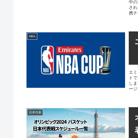
中の
され
携チ
NBA
エミ
トで
しま
ージ
日本代表