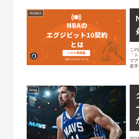
用語解説
この
「ト
でア
若手
News
20