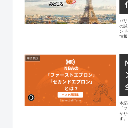
パリ
の試
ンド
情報
用語解説
本記
「フ
かり
す。