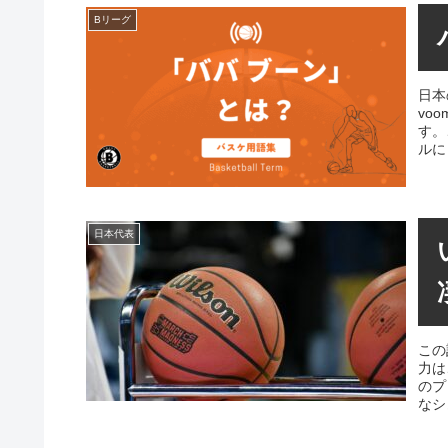
Bリーグ
日本
vo
す。
ルに
日本代表
この
力は
のプ
なシ