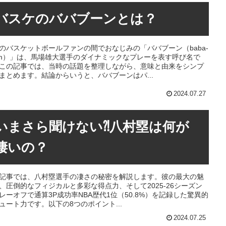
バスケのババブーンとは？
のバスケットボールファンの間でおなじみの「ババブーン（baba-
om）」は、馬場雄大選手のダイナミックなプレーを表す呼び名で
この記事では、当時の話題を整理しながら、意味と由来をシンプ
まとめます。結論からいうと、ババブーンはパ...
2024.07.27
いまさら聞けない⁈八村塁は何が
凄いの？
記事では、八村塁選手の凄さの秘密を解説します。彼の最大の魅
、圧倒的なフィジカルと多彩な得点力、そして2025-26シーズン
レーオフで通算3P成功率NBA歴代1位（50.8%）を記録した驚異的
ュート力です。以下の8つのポイント...
2024.07.25