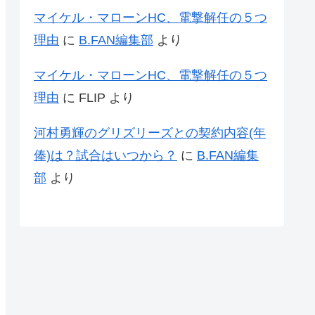
マイケル・マローンHC、電撃解任の５つ
理由
に
B.FAN編集部
より
マイケル・マローンHC、電撃解任の５つ
理由
に
FLIP
より
河村勇輝のグリズリーズとの契約内容(年
俸)は？試合はいつから？
に
B.FAN編集
部
より