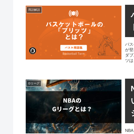
用語解説
バス
が登
ダブ
ツは
Gリーグ
NB