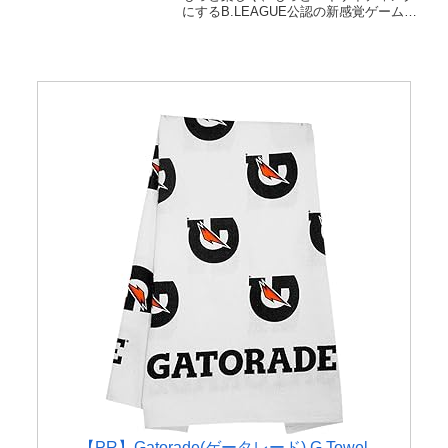
略ポイント
にするB.LEAGUE公認の新感覚ゲーム！
試合を観るだけじゃ物足りない…そんな
あなたにピッタリの、現実のBリーグ試合
と完全連動したゲームがここに登場。注
目選...
【PR】Gatorade(ゲータレード) G Towel