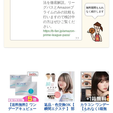
法を徹底解説。リー
グパスとAmazonプ
無料期間ももれ
なく紹介します
ライムのみの比較も
行いますので検討中
の方はぜひご覧くだ
さい。
https://b-fan.jp/amazon-
prime-league-pass/