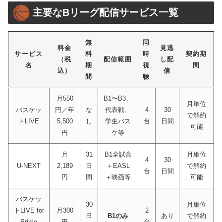
主要なBリーグ配信サービス一覧
無
同
料金
見逃
サービス
料
時
契約期
（税
配信範囲
し配
名
期
視
間
込）
信
間
聴
月550
B1〜B3、
月単位
バスケッ
円／年
な
代表戦、
4
30
で解約
トLIVE
5,500
し
学生バス
台
日間
可能
円
ケ等
月
31
B1全試合
月単位
4
30
U-NEXT
2,189
日
＋EASL
で解約
台
日間
円
間
＋映画等
可能
バスケッ
30
月単位
トLIVE for
月300
2
日
B1のみ
あり
で解約
Prime
円
台