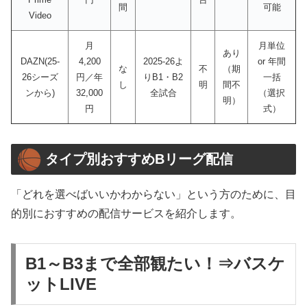
間
可能
Video
月
月単位
あり
DAZN(25-
4,200
2025-26よ
or 年間
な
不
（期
26シーズ
円／年
りB1・B2
一括
し
明
間不
ンから)
32,000
全試合
（選択
明）
円
式）
タイプ別おすすめBリーグ配信
「どれを選べばいいかわからない」という方のために、目
的別におすすめの配信サービスを紹介します。
B1～B3まで全部観たい！⇒バスケ
ットLIVE