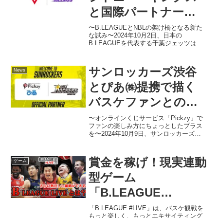
と国際パートナーシ
ップ締結
〜B.LEAGUEとNBLの架け橋となる新た
な試み〜2024年10月2日、日本の
B.LEAGUEを代表する千葉ジェッツは、
オーストラリアNBL（ナショナルバスケ
ットボールリーグ）の強豪「シドニー・
キングス」とのパートナーシップ締結を
サンロッカーズ渋谷
News
発表しま...
とぴあ㈱提携で描く
バスケファンとの新
しいつながり
〜オンラインくじサービス「Pickzy」で
ファンの楽しみ方にちょっとしたプラス
を〜2024年10月9日、サンロッカーズ渋
谷は、ぴあ株式会社との2024-25シーズン
に向けたオフィシャルパートナー契約を
発表しました。このニュースの目玉は、
賞金を稼げ！現実連動
ゲーム
ぴあ...
型ゲーム
「B.LEAGUE
#LIVE」 #遊び方と攻
「B.LEAGUE #LIVE」は、バスケ観戦を
もっと楽しく、もっとエキサイティング