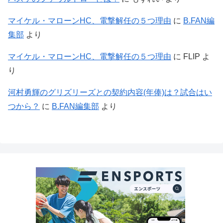
マイケル・マローンHC、電撃解任の５つ理由
に
B.FAN編
集部
より
マイケル・マローンHC、電撃解任の５つ理由
に
FLIP
よ
り
河村勇輝のグリズリーズとの契約内容(年俸)は？試合はい
つから？
に
B.FAN編集部
より