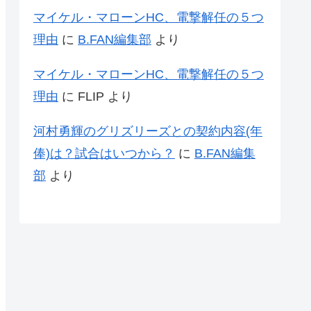
マイケル・マローンHC、電撃解任の５つ
理由
に
B.FAN編集部
より
マイケル・マローンHC、電撃解任の５つ
理由
に
FLIP
より
河村勇輝のグリズリーズとの契約内容(年
俸)は？試合はいつから？
に
B.FAN編集
部
より