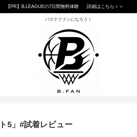
【PR】B.LEAGUEの7日間無料体験
詳細はこちら＞＞
バスケファンになろう！
スト5」#試着レビュー