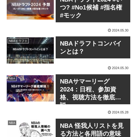
つ? #No1候補 #指名権
#モック
2024.05.30
NBAドラフト
NBAドラフトコンバイ
ンとは？
2024.05.30
NBA
NBAサマーリーグ
2024：日程、参加資
格、視聴方法を徹底解
説
2024.05.28
NBA
NBA 怪我人リストを見
る方法と各用語の意味