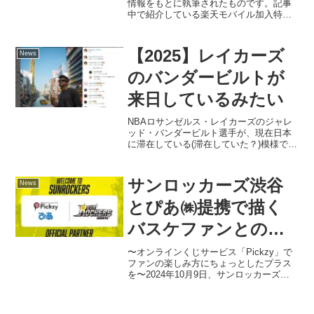
情報をもとに執筆されたものです。記事
中で紹介している楽天モバイル加入特典
「NBA LEAGUE PASS for 楽天モバイ
ル」は、2025年7月末をもって提供が終了
します。2025-26シーズン...
【2025】レイカーズ
News
のバンダービルトが
来日しているみたい
NBAロサンゼルス・レイカーズのジャレ
ッド・バンダービルト選手が、現在日本
に滞在している(滞在していた？)模様で
す。バンダービルト選手は自身の
Instagramで、大阪や奈良、浅草を観光し
ている様子などを投稿。奈良公園ではマ
サンロッカーズ渋谷
News
マチャリに乗る姿...
とぴあ㈱提携で描く
バスケファンとの新
しいつながり
〜オンラインくじサービス「Pickzy」で
ファンの楽しみ方にちょっとしたプラス
を〜2024年10月9日、サンロッカーズ渋
谷は、ぴあ株式会社との2024-25シーズン
に向けたオフィシャルパートナー契約を
発表しました。このニュースの目玉は、