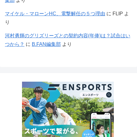
集部
より
マイケル・マローンHC、電撃解任の５つ理由
に
FLIP
よ
り
河村勇輝のグリズリーズとの契約内容(年俸)は？試合はい
つから？
に
B.FAN編集部
より