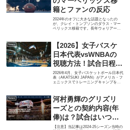
のマーベリックス移
籍とファンの反応
2024年のオフに大きな話題となったの
が、クレイ・トンプソンのダラス・マー
ベリックス移籍です。長年ウォリアーズ
を支えた名シューターが西地区のライバ
ル級チームへ移ることで、ファンの反応
も一気に注目を集めました。ここでは、
【2026】女子バスケ
News
移籍の条件とポイント、...
日本代表vsWNBAの
視聴方法！試合日程と
配信まとめ
2026年4月、女子バスケットボール日本代
表（AKATSUKI JAPAN）がアメリカ・フ
ェニックスでトレーニングキャンプを実
施しています。注目はWNBAの強豪チー
ムとの実戦。本日4月30日に行われる「フ
ェニックス・マーキュリー」戦の視聴
河村勇輝のグリズリ
News
方...
ーズとの契約内容(年
俸)は？試合はいつか
ら？
【注意】当記事は2024-25シーズン当時の