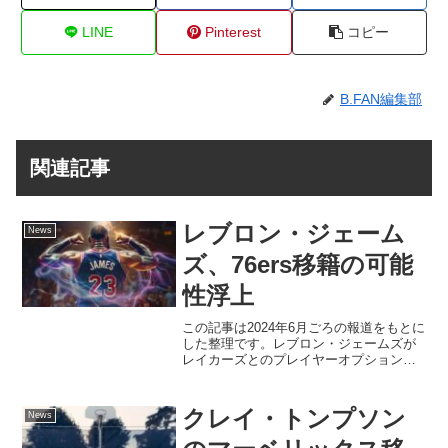
LINE
Pinterest
コピー
B.FAN編集部
関連記事
レブロン・ジェーム
News
ズ、76ers移籍の可能
性浮上
この記事は2024年6月ごろの報道をもとに
した整理です。レブロン・ジェームズが
レイカーズとのプレイヤーオプションを
行使しない可能性がある中で、フィラデ
ルフィア・76ersが獲得候補として名前を
挙げられていました。レブロン・ジェー
クレイ・トンプソン
News
ムズの去就に...