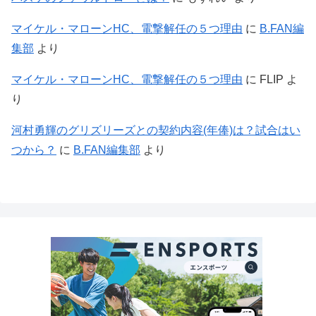
マイケル・マローンHC、電撃解任の５つ理由
に
B.FAN編
集部
より
マイケル・マローンHC、電撃解任の５つ理由
に
FLIP
よ
り
河村勇輝のグリズリーズとの契約内容(年俸)は？試合はい
つから？
に
B.FAN編集部
より