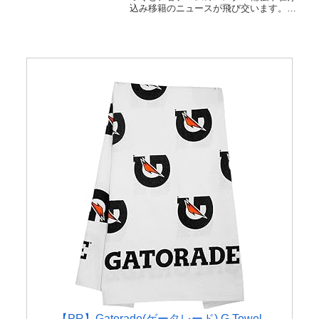
可否
込み移籍のニュースが飛び交います。し
かし、レギュラーシーズン終盤に加入し
た選手が誰でもそのままプレーオフに出
場できるわけではありません。NBAのプ
レーオフ 出場資格は...
【PR】Gatorade(ゲータレード) G Towel