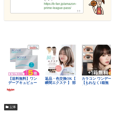
https://b-fan.jp/amazon-
prime-league-pass/
記事