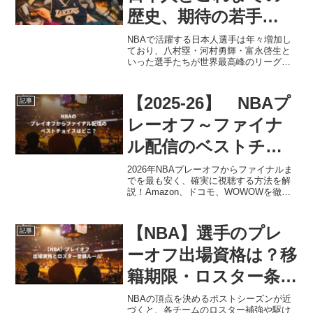
歴史、期待の若手
【2026】
NBAで活躍する日本人選手は年々増加し
ており、八村塁・河村勇輝・富永啓生と
いった選手たちが世界最高峰のリーグや
その下部リーグで確固たる存在感を示し
ています。このページでは【2026年最新
版】として、現在NBA・Gリーグに所属
【2025-26】 NBAプ
記事
している選手、過...
レーオフ～ファイナ
ル配信のベストチョ
イスは？
2026年NBAプレーオフからファイナルま
でを最も安く、確実に視聴する方法を解
説！Amazon、ドコモ、WOWOWを徹底
比較し、八村塁選手らレイカーズ戦の最
適視聴プランや「ファイナル配信権」の
落とし穴も紹介。あなたに最適な配信サ
【NBA】選手のプレ
記事
ービスがわかります。
ーオフ出場資格は？移
籍期限・ロスター条件
とフリー選手の出場
NBAの頂点を決めるポストシーズンが近
づくと、各チームのロスター補強や駆け