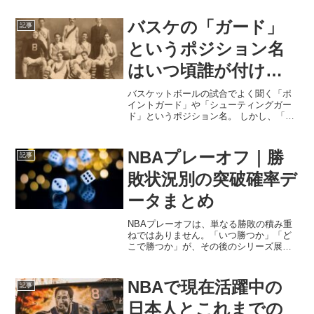
バスケの「ガード」
記事
というポジション名
はいつ頃誰が付けた
のか調べてみた
バスケットボールの試合でよく聞く「ポ
イントガード」や「シューティングガー
ド」というポジション名。 しかし、「ガ
ード（Guard）」という言葉は「守る」と
いう意味を持つにもかかわらず、ポイン
トガードはチームの司令塔として攻撃を
NBAプレーオフ｜勝
記事
組み立てる役割を...
敗状況別の突破確率デ
ータまとめ
NBAプレーオフは、単なる勝敗の積み重
ねではありません。「いつ勝つか」「ど
こで勝つか」が、その後のシリーズ展開
を大きく左右します。特にベスト・オ
ブ・セブン形式のシリーズでは、1勝0
敗、2勝1敗、3勝2敗といった途中経過
NBAで現在活躍中の
記事
が、最終的な勝敗にどれ...
日本人とこれまでの