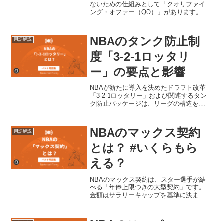
ないための仕組みとして「クオリファイ
ング・オファー（QO）」があります。本
記事では、QOの意味やRFAとの関係、実
際にどのように使われるのかをわかりや
すく解説します。クオリファイング・オ
NBAのタンク防止制
用語解説
ファー(QO)と...
度「3-2-1ロッタリ
ー」の要点と影響
NBAが新たに導入を決めたドラフト改革
「3-2-1ロッタリー」および関連するタン
ク防止パッケージは、リーグの構造を根
本から変える可能性を秘めています。ま
ず結論から申し上げますと、この新制度
により「負けることが戦術的に正解」と
NBAのマックス契約
用語解説
いうインセンティ...
とは？ #いくらもら
える？
NBAのマックス契約は、スター選手が結
べる「年俸上限つきの大型契約」です。
金額はサラリーキャップを基準に決ま
り、経験年数によって上限が変わりま
す。ここでは、仕組み、いくらもらえる
のか、チームにどう影響するのかを順番