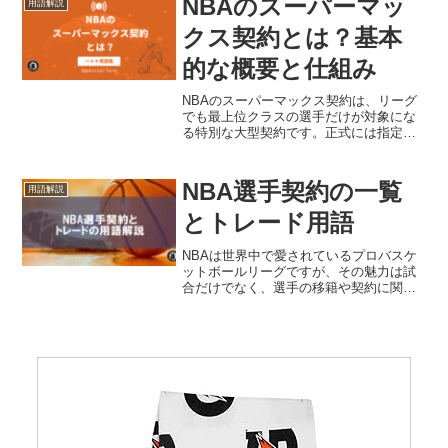
NBAのスーパーマッ
用語解説
に整理します。NBAのマッ...
クス契約とは？基本
的な概要と仕組み
NBAのスーパーマックス契約は、リーグ
でも最上位クラスの選手だけが対象にな
る特別な大型契約です。正式には指定ベ
テラン選手例外（Designated Veteran
Player Exception）と呼ばれ、通常のマッ
クス契約よりも高い年俸...
NBA選手契約の一覧
用語解説
とトレード用語
NBAは世界中で愛されているプロバスケ
ットボールリーグですが、その魅力は試
合だけでなく、選手の移籍や契約に関す
る複雑なドラマにもあります。これから
NBAを見始める方や、いつもニュースで
聞くけれど「実は選手の契約形態や用語
の意味がよくわからな...