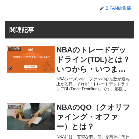
B.FAN編集部
関連記事
NBAのトレードデッ
用語解説
ドライン(TDL)とは？
いつから・いつま
で？【2025-26シーズ
NBAシーズン中、ファンの心拍数が最も
上がる日。それが「トレードデッドライ
ン】
ン(TDL/Trade Deadline)」です。応援して
いるチームが優勝に向けて勝負に出るの
か、それとも再建のために主力を放出す
るのか。たった数分でチームの運命が
NBAのQO（クオリフ
用語解説
ガ...
ァイング・オファ
ー）とは？
NBAには、有望な若手選手を簡単に失わ