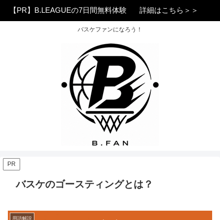
【PR】B.LEAGUEの7日間無料体験
詳細はこちら＞＞
バスケファンになろう！
PR
バスケのゴースティングとは？
用語解説